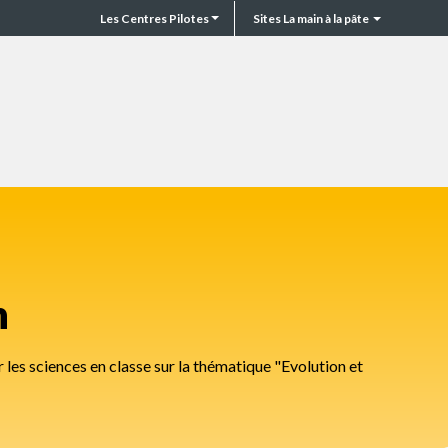
Les Centres Pilotes
Sites La main à la pâte
CP
Top
header
n
les sciences en classe sur la thématique "Evolution et