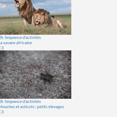
Séquence d'activités
a savane africaine
C3
Séquence d'activités
ouches et asticots : petits élevages
C3