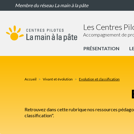
Evolution
Aller
Membre du réseau La main à la pâte
et
au
classification
contenu
principal
Les Centres Pil
Accompagnement de proxim
PRÉSENTATION
L
Portail
Centres
Pilotes
Accueil
Vivant et évolution
Evolution et classification
Nav
principale
Retrouvez dans cette rubrique nos ressources pédagogiq
classification".