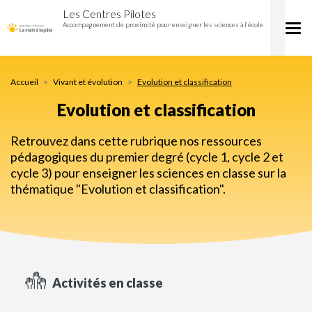
Evolution
Aller
Les Centres Pilotes
et
au
Accompagnement de proximité pour enseigner les sciences à l’école
Tog
classification
contenu
nav
principal
Accueil
Vivant et évolution
Evolution et classification
Evolution et classification
Retrouvez dans cette rubrique nos ressources
pédagogiques du premier degré (cycle 1, cycle 2 et
cycle 3) pour enseigner les sciences en classe sur la
thématique "Evolution et classification".
Activités en classe