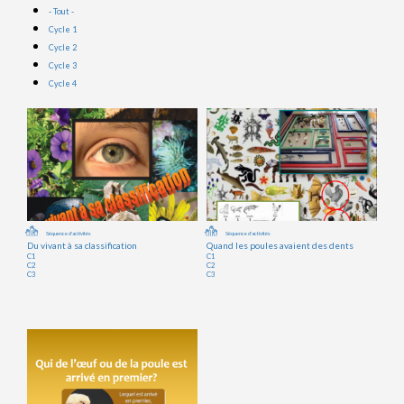
- Tout -
Cycle 1
Cycle 2
Cycle 3
Cycle 4
Séquence d'activités
Séquence d'activités
Du vivant à sa classification
Quand les poules avaient des dents
C1
C1
C2
C2
C3
C3