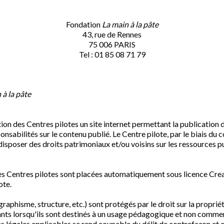
Fondation
La main à la pâte
43, rue de Rennes
75 006 PARIS
Tel : 01 85 08 71 79
 à la pâte
ion des Centres pilotes un site internet permettant la publication d
onsabilités sur le contenu publié. Le Centre pilote, par le biais du
de disposer des droits patrimoniaux et/ou voisins sur les ressources 
et des Centres pilotes sont placées automatiquement sous licence
ote.
aphisme, structure, etc.) sont protégés par le droit sur la propriét
ants lorsqu'ils sont destinés à un usage pédagogique et non commerci
s légales applicables se rend coupable du délit de contrefaçon et 