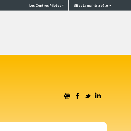
Les Centres Pilotes
Sites La main à la pâte
CP
Top
header
Print
Facebook
Twitter
Linkedin