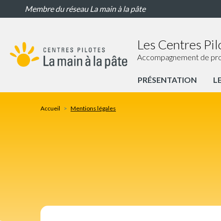
Mentions
Aller
Membre du réseau La main à la pâte
légales
au
contenu
principal
Les Centres Pil
Accompagnement de proxim
PRÉSENTATION
L
Portail
Centres
Accueil
Mentions légales
Pilotes
Nav
principale