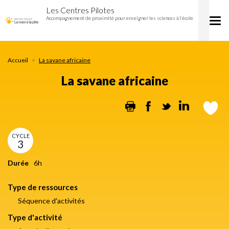
La
Aller
Les Centres Pilotes
savane
au
Accompagnement de proximité pour enseigner les sciences à l’école
Tog
africaine
contenu
nav
principal
Accueil
La savane africaine
La savane africaine
Print
Facebook
Twitter
Linkedi
CYCLE
3
Durée
6h
Type de ressources
Séquence d'activités
Type d'activité