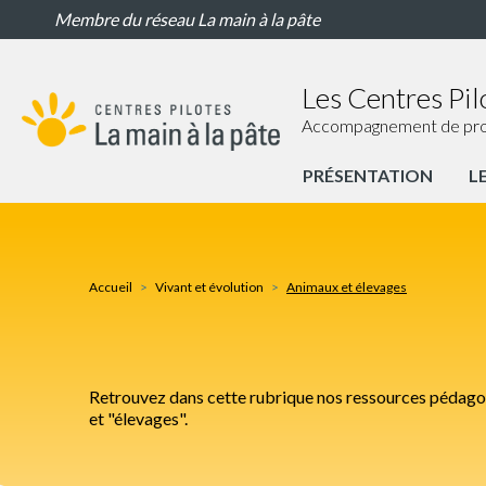
Animaux
Aller
Membre du réseau La main à la pâte
et
au
élevages
contenu
principal
Les Centres Pil
Accompagnement de proxim
PRÉSENTATION
L
Portail
Centres
Pilotes
Accueil
Vivant et évolution
Animaux et élevages
Nav
principale
Retrouvez dans cette rubrique nos ressources pédagogi
et "élevages".