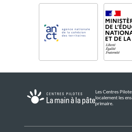
Les Centres Pilot
localement les ens
primaire.