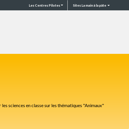
Les Centres Pilotes
Sites La main à la pâte
CP
Top
header
 les sciences en classe sur les thématiques "Animaux"