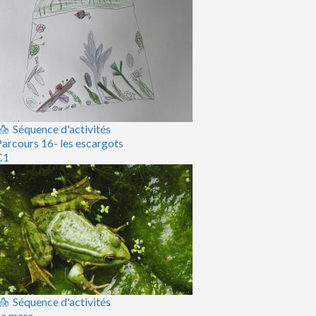
Séquence d'activités
arcours 16- les escargots
C1
Séquence d'activités
La mare