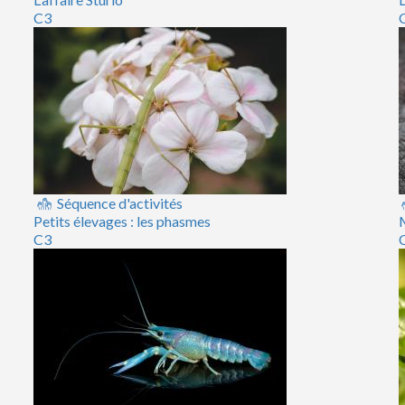
C3
Séquence d'activités
Petits élevages : les phasmes
M
C3