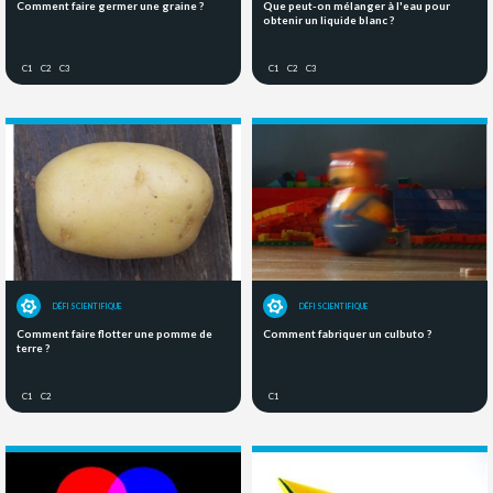
Comment faire germer une graine ?
Que peut-on mélanger à l'eau pour
obtenir un liquide blanc ?
C1
C2
C3
C1
C2
C3
DÉFI SCIENTIFIQUE
DÉFI SCIENTIFIQUE
Comment faire flotter une pomme de
Comment fabriquer un culbuto ?
terre ?
C1
C2
C1