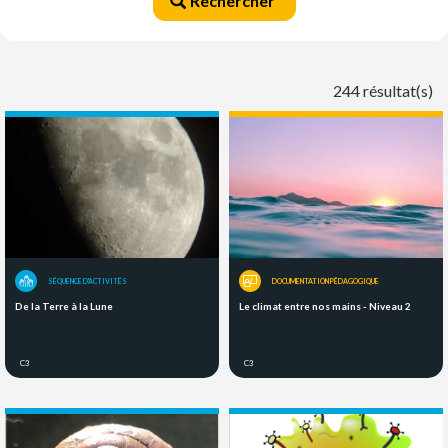
Rechercher
244 résultat(s)
SÉQUENCE D'ACTIVITÉS
DOCUMENTATION PÉDAGOGIQUE
De la Terre à la Lune
Le climat entre nos mains - Niveau 2
C3
C3