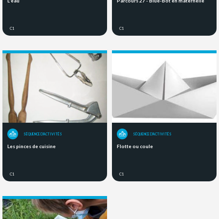
L'eau
Parcours 27 - Blue-Bot en maternelle
C1
C1
SÉQUENCE D'ACTIVITÉS
SÉQUENCE D'ACTIVITÉS
Les pinces de cuisine
Flotte ou coule
C1
C1