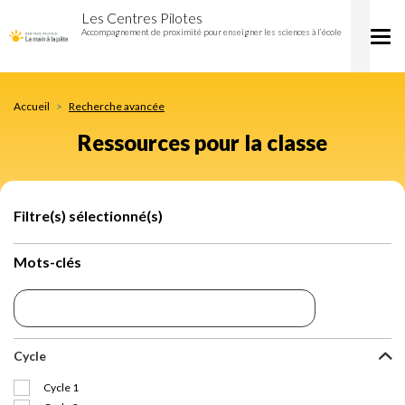
Ressources
Aller
Les Centres Pilotes
pour
au
Accompagnement de proximité pour enseigner les sciences à l’école
Tog
la
contenu
nav
classe
principal
Accueil
Recherche avancée
Ressources pour la classe
Filtre(s) sélectionné(s)
Mots-clés
Cycle
Cycle 1