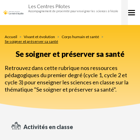
Se
Aller
Les Centres Pilotes
soigner
au
Accompagnement de proximité pour enseigner les sciences à l’école
Tog
et
contenu
nav
préserver
principal
sa
santé
Accueil
Vivant et évolution
Corps humain et santé
Se soigner et préserver sa santé
Se soigner et préserver sa santé
Retrouvez dans cette rubrique nos ressources
pédagogiques du premier degré (cycle 1, cycle 2 et
cycle 3) pour enseigner les sciences en classe sur la
thématique "Se soigner et préserver sa santé".
Activités en classe