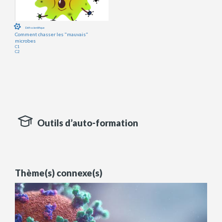
Défi scientifique
Comment chasser les "mauvais"
microbes
C1
C2
Outils d’auto-formation
Thème(s) connexe(s)