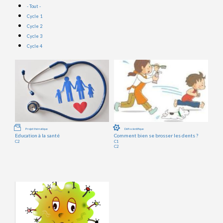
- Tout -
Cycle 1
Cycle 2
Cycle 3
Cycle 4
Projet thématique
Défi scientifique
Education à la santé
Comment bien se brosser les dents ?
C2
C1
C2