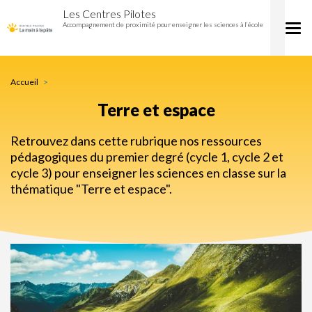
Terre
Aller
Les Centres Pilotes
et
au
Accompagnement de proximité pour enseigner les sciences à l’école
Tog
espace
contenu
nav
principal
Accueil
Terre et espace
Retrouvez dans cette rubrique nos ressources
pédagogiques du premier degré (cycle 1, cycle 2 et
cycle 3) pour enseigner les sciences en classe sur la
thématique "Terre et espace".